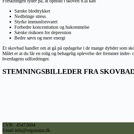
Forskningen tyder på, at ophold i skoven b.la kan
Sænke blodtrykket
Nedbringe stress
Styrke immunforsvaret
Forbedre koncentration og hukommelse
Sænke risikoen for depression
Bedre søvn og mere energi
Et skovbad handler om at gå på opdagelse i de mange dybder som s
Målet er at du får en rolig og behagelig oplevelse der fremmer indre-
hverdagens udfordringer.
STEMNINGSBILLEDER FRA SKOVB
CVR: 45472604
Email info@ergonatur.dk