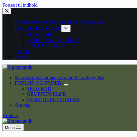
Fortsæt til indhold
Naturbaseret sundhedsfremme & forebyggelse
FORLØB OG PRISER
SKOVBAD
INDIVIDUELT FORLØB
GRUPPEFORLØB
Om mig
Kontakt
Naturbaseret sundhedsfremme & forebyggelse
FORLØB OG PRISER
SKOVBAD
GRUPPEFORLØB
INDIVIDUELT FORLØB
Om mig
Kontakt
Menu